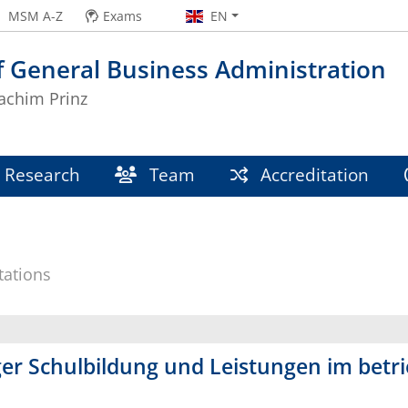
MSM A-Z
Exams
EN
f General Business Administration
oachim Prinz
Research
Team
Accreditation
tations
 Schulbildung und Leistungen im betri