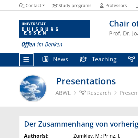
Contact
Study programs
Professors
Chair o
Prof. Dr. J
News
Teaching
Presentations
ABWL
Research
Presen
Der Zusammenhang von vorheriger
Author(s):
Zumkley, M.; Prinz, J.