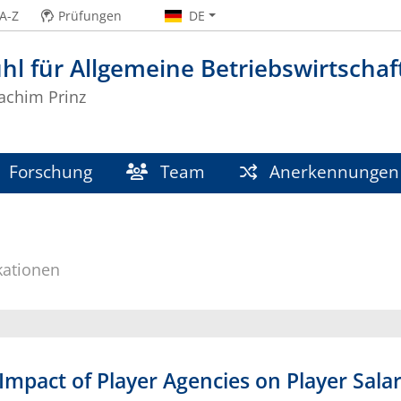
A-Z
Prüfungen
DE
hl für Allgemeine Betriebswirtschaf
oachim Prinz
Forschung
Team
Anerkennungen
kationen
Impact of Player Agencies on Player Salar