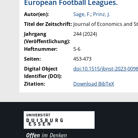
European Football Leagues.
Autor(en):
Sage, F.
;
Prinz, J.
Titel der Zeitschrift:
Journal of Economics and St
Jahrgang
244 (2024)
(Veröffentlichung):
Heftnummer:
5-6
Seiten:
453-473
Digital Object
doi:10.1515/jbnst-2023-009
Identifier (DOI):
Zitation:
Download BibTeX