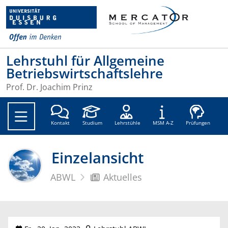
Lehrstuhl für Allgemeine
Betriebswirtschaftslehre
Prof. Dr. Joachim Prinz
Soc
Kontakt
Studium
Lehrstühle
MSM A-Z
Prüfungen
Einzelansicht
ABWL
Aktuelles