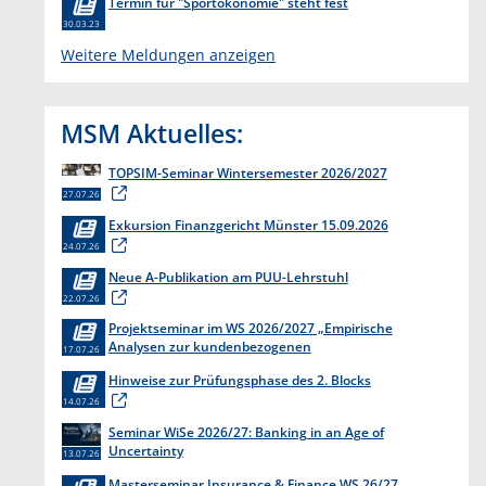
Termin für "Sportökonomie" steht fest
30.03.23
Weitere Meldungen anzeigen
MSM Aktuelles:
TOPSIM-Seminar Wintersemester 2026/2027
27.07.26
Exkursion Finanzgericht Münster 15.09.2026
24.07.26
Neue A-Publikation am PUU-Lehrstuhl
22.07.26
Projektseminar im WS 2026/2027 „Empirische
Analysen zur kundenbezogenen
17.07.26
Erkenntnisgewinnung “
Hinweise zur Prüfungsphase des 2. Blocks
14.07.26
Seminar WiSe 2026/27: Banking in an Age of
Uncertainty
13.07.26
Masterseminar Insurance & Finance WS 26/27