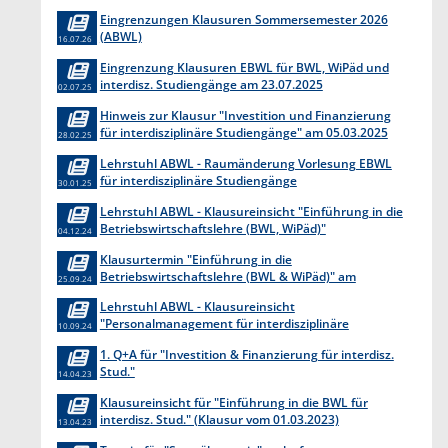
Eingrenzungen Klausuren Sommersemester 2026
(ABWL)
16.07.26
Eingrenzung Klausuren EBWL für BWL, WiPäd und
interdisz. Studiengänge am 23.07.2025
02.07.25
Hinweis zur Klausur "Investition und Finanzierung
für interdisziplinäre Studiengänge" am 05.03.2025
28.02.25
Lehrstuhl ABWL - Raumänderung Vorlesung EBWL
für interdisziplinäre Studiengänge
30.01.25
Lehrstuhl ABWL - Klausureinsicht "Einführung in die
Betriebswirtschaftslehre (BWL, WiPäd)"
04.12.24
Klausurtermin "Einführung in die
Betriebswirtschaftslehre (BWL & WiPäd)" am
25.09.24
Lehrstuhl ABWL
Lehrstuhl ABWL - Klausureinsicht
"Personalmanagement für interdisziplinäre
10.09.24
Studiengänge"
1. Q+A für "Investition & Finanzierung für interdisz.
Stud."
14.04.23
Klausureinsicht für "Einführung in die BWL für
interdisz. Stud." (Klausur vom 01.03.2023)
13.04.23