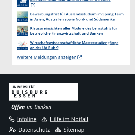
09.07.26
Bewerbungsfrist für Auslandsstudium im Spring Term
in Asien, Australien sowie Nord- und Südamerika
09.07.26
endet am 31. Juli 2026
Klausureinsichten aller Module des Lehrstuhls für
betriebliche Finanzwirtschaft und Banken
07.07.26
Wirtschaftswissenschaftliche Masterstudiengänge
an der UA Ruhr?
06.07.26
Weitere Meldungen anzeigen
Infoline
Hilfe im Notfall
Datenschutz
Sitemap