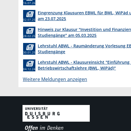
16.07.26
Eingrenzung Klausuren EBWL für BWL, WiPäd u
am 23.07.2025
02.07.25
Hinweis zur Klausur "Investition und Finanzier
Studiengänge" am 05.03.2025
28.02.25
Lehrstuhl ABWL - Raumänderung Vorlesung EBW
Studiengänge
30.01.25
Lehrstuhl ABWL - Klausureinsicht "Einführung 
Betriebswirtschaftslehre (BWL, WiPäd)"
04.12.24
Weitere Meldungen anzeigen