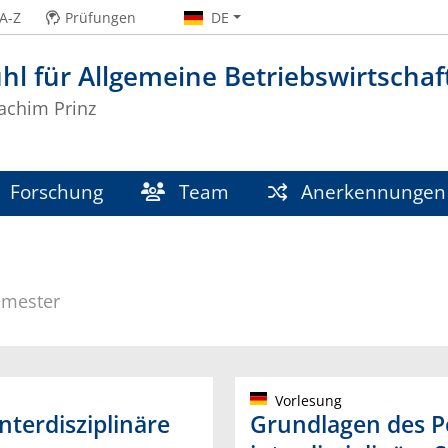
A-Z
Prüfungen
DE
hl für Allgemeine Betriebswirtschaf
oachim Prinz
Forschung
Team
Anerkennungen
mester
Vorlesung
nterdisziplinäre
Grundlagen des 