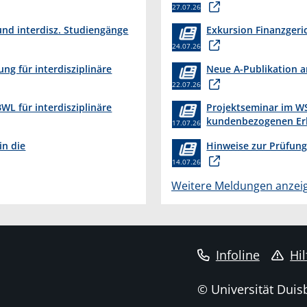
27.07.26
nd interdisz. Studiengänge
Exkursion Finanzgeri
24.07.26
ung für interdisziplinäre
Neue A-Publikation 
22.07.26
L für interdisziplinäre
Projektseminar im WS
kundenbezogenen Er
17.07.26
in die
Hinweise zur Prüfung
14.07.26
Weitere Meldungen anzei
Infoline
Hil
© Universität Duis