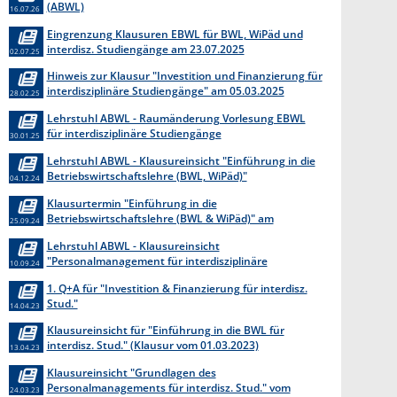
(ABWL)
16.07.26
Eingrenzung Klausuren EBWL für BWL, WiPäd und
interdisz. Studiengänge am 23.07.2025
02.07.25
Hinweis zur Klausur "Investition und Finanzierung für
interdisziplinäre Studiengänge" am 05.03.2025
28.02.25
Lehrstuhl ABWL - Raumänderung Vorlesung EBWL
für interdisziplinäre Studiengänge
30.01.25
Lehrstuhl ABWL - Klausureinsicht "Einführung in die
Betriebswirtschaftslehre (BWL, WiPäd)"
04.12.24
Klausurtermin "Einführung in die
Betriebswirtschaftslehre (BWL & WiPäd)" am
25.09.24
Lehrstuhl ABWL
Lehrstuhl ABWL - Klausureinsicht
"Personalmanagement für interdisziplinäre
10.09.24
Studiengänge"
1. Q+A für "Investition & Finanzierung für interdisz.
Stud."
14.04.23
Klausureinsicht für "Einführung in die BWL für
interdisz. Stud." (Klausur vom 01.03.2023)
13.04.23
Klausureinsicht "Grundlagen des
Personalmanagements für interdisz. Stud." vom
24.03.23