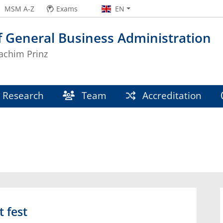
MSM A-Z
Exams
EN
f General Business Administration
oachim Prinz
Research
Team
Accreditation
 fest