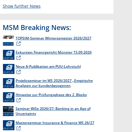
14.02.2023
Show further News
MSM Breaking News:
TOPSIM-Seminar Wintersemester 2026/2027
27.07.26
Exkursion Finanzgericht Münster 15.09.2026
24.07.26
Neue A-Publikation am PUU-Lehrstuhl
22.07.26
Projektseminar im WS 2026/2027 „Empirische
Analysen zur kundenbezogenen
17.07.26
Erkenntnisgewinnung “
Hinweise zur Prüfungsphase des 2. Blocks
14.07.26
Seminar WiSe 2026/27: Banking in an Age of
Uncertainty
13.07.26
Masterseminar Insurance & Finance WS 26/27
09.07.26