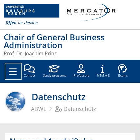
Chair of General Business
Administration
Prof. Dr. Joachim Prinz
Soc
Contact
Study programs
Professors
MSM A-Z
Exams
Datenschutz
ABWL
Datenschutz