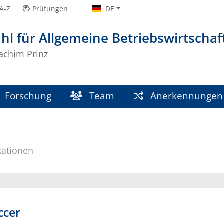
A-Z
Prüfungen
DE
hl für Allgemeine Betriebswirtschaf
oachim Prinz
Forschung
Team
Anerkennungen
kationen
ccer