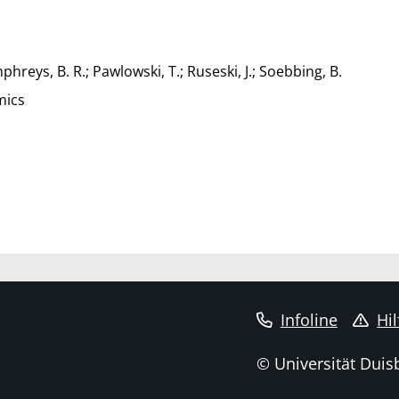
hreys, B. R.; Pawlowski, T.; Ruseski, J.; Soebbing, B.
mics
Infoline
Hil
© Universität Duis