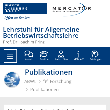
Lehrstuhl für Allgemeine
Betriebswirtschaftslehre
Prof. Dr. Joachim Prinz
Soc
Kontakt
Studium
Lehrstühle
MSM A-Z
Prüfungen
Publikationen
ABWL
Forschung
Publikationen