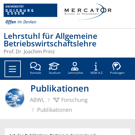
Lehrstuhl für Allgemeine
Betriebswirtschaftslehre
Prof. Dr. Joachim Prinz
Soc
Kontakt
Studium
Lehrstühle
MSM A-Z
Prüfungen
Publikationen
ABWL
Forschung
Publikationen