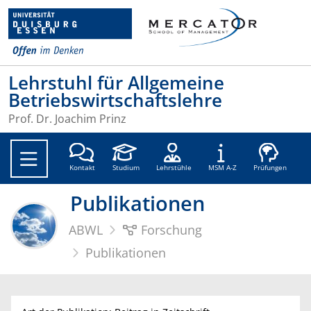
Lehrstuhl für Allgemeine
Betriebswirtschaftslehre
Prof. Dr. Joachim Prinz
Soc
Kontakt
Studium
Lehrstühle
MSM A-Z
Prüfungen
Publikationen
ABWL
Forschung
Publikationen